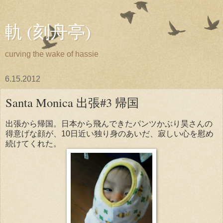
軌 (刻舟亭)
curving the wake of hassie
6.15.2012
Santa Monica 出張#3 帰国
出張から帰国。日本から飛んできたパンツかぶり昊さんの
得意げな顔が、10日近い独り身のあいだ、寂しい心を慰め
続けてくれた。