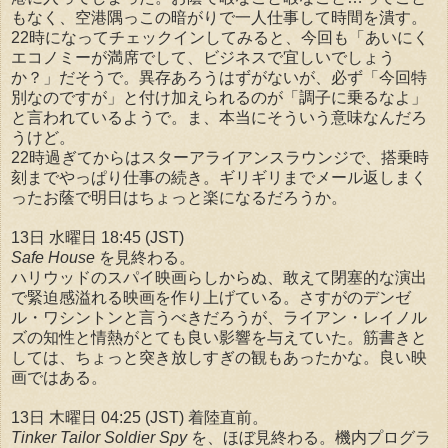
もなく、空港隅っこの暗がりで一人仕事して時間を潰す。
22時になってチェックインしてみると、今回も「あいにく
エコノミーが満席でして、ビジネスで宜しいでしょう
か？」だそうで。異存あろうはずがないが、必ず「今回特
別なのですが」と付け加えられるのが「調子に乗るなよ」
と言われているようで。ま、本当にそういう意味なんだろ
うけど。
22時過ぎてからはスターアライアンスラウンジで、搭乗時
刻までやっぱり仕事の続き。ギリギリまでメール返しまく
ったお蔭で明日はちょっと楽になるだろうか。
13日 水曜日 18:45 (JST)
Safe House
を見終わる。
ハリウッドのスパイ映画らしからぬ、敢えて閉塞的な演出
で緊迫感溢れる映画を作り上げている。さすがのデンゼ
ル・ワシントンと言うべきだろうが、ライアン・レイノル
ズの知性と情熱がとても良い影響を与えていた。筋書きと
しては、ちょっと突き放しすぎの観もあったかな。良い映
画ではある。
13日 木曜日 04:25 (JST) 着陸直前。
Tinker Tailor Soldier Spy
を、ほぼ見終わる。機内プログラ