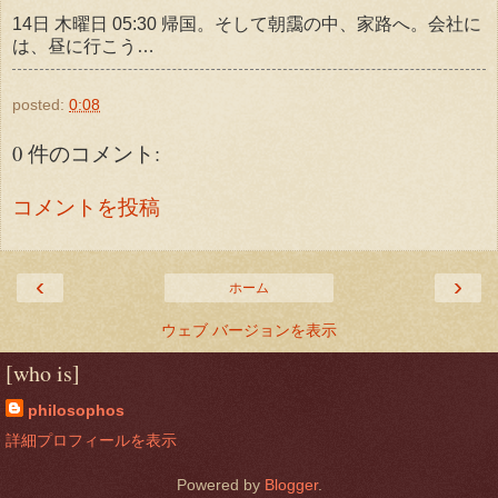
14日 木曜日 05:30 帰国。そして朝靄の中、家路へ。会社に
は、昼に行こう…
posted:
0:08
0 件のコメント:
コメントを投稿
‹
›
ホーム
ウェブ バージョンを表示
[who is]
philosophos
詳細プロフィールを表示
Powered by
Blogger
.