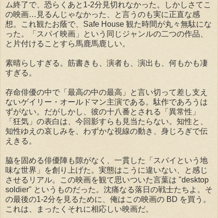
ム終了で、恐らくあと1-2分見切れなかった。しかしさてこ
の映画…見るんじゃなかった、と言うのも実に正直な感
想。これ観たお蔭で、Safe House 観た時間が丸々無駄にな
った。「スパイ映画」という同じジャンルの二つの作品、
と片付けることすら馬鹿馬鹿しい。
素晴らしすぎる。筋書きも、演者も、演出も、何もかも凄
すぎる。
存命俳優の中で「最高の中の最高」と言い切って差し支え
ないゲイリー・オールドマン主演である。駄作であろうは
ずがない。だがしかし、彼の十八番とされる「異常性」
「狂気」の表白は、今回影すらも見当たらない。知性と、
知性ゆえの哀しみを、わずかな視線の動き、身じろぎで伝
えきる。
脇を固める俳優陣も隙がなく、一貫した「スパイという地
味な世界」を創り上げた。実態はこうに違いない、と感じ
させるリアル。この映画を観て思いついた言葉は "desktop
soldier" というものだった。沈痛なる落日の戦士たちよ。そ
の最後の1-2分を見るために、俺はこの映画の BD を買う。
これは、まったくそれに相応しい映画だ。