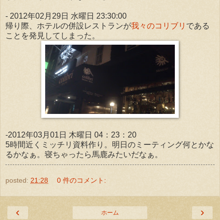
- 2012年02月29日 水曜日 23:30:00
帰り際、ホテルの併設レストランが
我々のコリブリ
である
ことを発見してしまった。
-2012年03月01日 木曜日 04：23：20
5時間近くミッチリ資料作り。明日のミーティング何とかな
るかなぁ。寝ちゃったら馬鹿みたいだなぁ。
posted:
21:28
0 件のコメント:
‹
›
ホーム