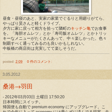
昼食・昼寝のあと、実家の家業でぐるりと用廻りがてら、
やっぱり昊さんと軽くドライブ。
夕方に家に戻って相方を拾って隣町の
キッチン亀
でお食事
を。「海胆オムレツ」とか「寿司飯オムレツ」とかトリッ
キーなメニューがたくさんあって、中々楽しかった。色々
制覇すべく通ってみるのも良いかもしれない。
中板橋の商店街は充実してて楽しそうだ。
posted:
2:09
0 件のコメント:
3.05.2012
桑港→羽田
- 2012年03月03日 土曜日 17:50:20
日本時間にスイッチ。
帰国便も自動で premium economy にアップグレード。こ
れで今年に入って economy には乗らずに済んでる現実。去