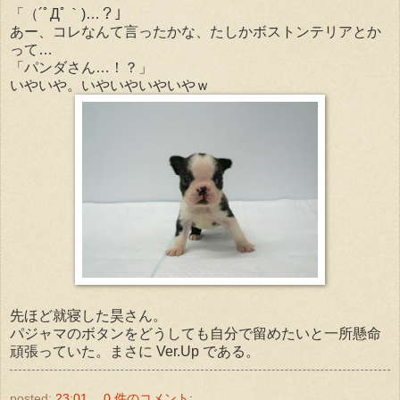
「（´ﾟДﾟ｀)…？」
あー、コレなんて言ったかな、たしかボストンテリアとか
って…
「パンダさん…！？」
いやいや。いやいやいやいやｗ
先ほど就寝した昊さん。
パジャマのボタンをどうしても自分で留めたいと一所懸命
頑張っていた。まさに Ver.Up である。
posted:
23:01
0 件のコメント: