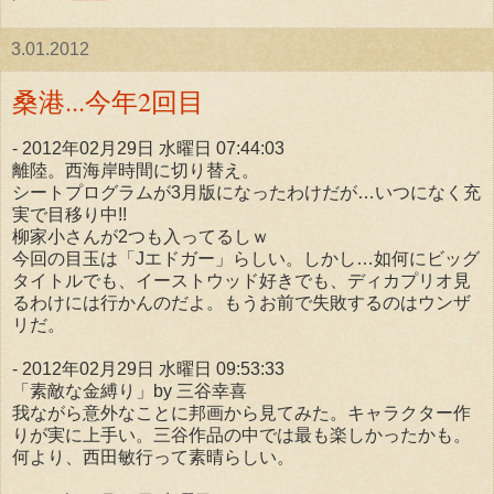
3.01.2012
桑港...今年2回目
- 2012年02月29日 水曜日 07:44:03
離陸。西海岸時間に切り替え。
シートプログラムが3月版になったわけだが…いつになく充
実で目移り中!!
柳家小さんが2つも入ってるしｗ
今回の目玉は「Jエドガー」らしい。しかし…如何にビッグ
タイトルでも、イーストウッド好きでも、ディカプリオ見
るわけには行かんのだよ。もうお前で失敗するのはウンザ
リだ。
- 2012年02月29日 水曜日 09:53:33
「素敵な金縛り」by 三谷幸喜
我ながら意外なことに邦画から見てみた。キャラクター作
りが実に上手い。三谷作品の中では最も楽しかったかも。
何より、西田敏行って素晴らしい。