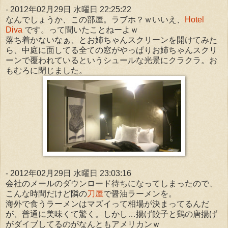
- 2012年02月29日 水曜日 22:25:22
なんでしょうか、この部屋。ラブホ？ｗいいえ、
Hotel
Diva
です。って聞いたことねーよｗ
落ち着かないなぁ、とお姉ちゃんスクリーンを開けてみた
ら、中庭に面してる全ての窓がやっぱりお姉ちゃんスクリ
ーンで覆われているというシュールな光景にクラクラ。お
もむろに閉じました。
- 2012年02月29日 水曜日 23:03:16
会社のメールのダウンロード待ちになってしまったので、
こんな時間だけど隣の
刀屋
で醤油ラーメンを。
海外で食うラーメンはマズイって相場が決まってるんだ
が、普通に美味くて驚く。しかし…揚げ餃子と鶏の唐揚げ
がダイブしてるのがなんともアメリカンｗ