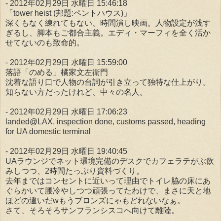
- 2012年02月29日 水曜日 15:46:18
「tower heist (邦題:ペントハウス)」
深くもなく練れてもない、時間潰し映画。人物設定が浅す
ぎるし、脚本もご都合主義。エディ・マーフィを全く活か
せてないのも致命的。
- 2012年02月29日 水曜日 15:59:00
落語「のめる」橘家文左衛門
沈着な語り口で人物の台詞が引き立って独特な仕上がり。
知らない方だったけれど、中々の名人。
- 2012年02月29日 水曜日 17:06:23
landed@LAX, inspection done, customs passed, heading
for UA domestic terminal
- 2012年02月29日 水曜日 19:40:45
UAラウンジでネット環境完備のデスクでカフェラテがぶ飲
みしつつ、2時間たっぷり資料づくり。
去年まではコンセントに近いって理由でトイレ脇の床にあ
ぐらかいて腰冷やしつつ頑張ってたわけで、まさに天と地
ほどの違いだwもうブロンズにゃもどれないなぁ。
さて、そろそろサンフランシスコへ向けて離陸。