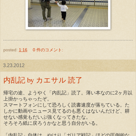
posted:
1:16
0 件のコメント:
3.23.2012
内乱記 by カエサル 読了
帰宅の途、ようやく「内乱記」読了。薄い本なのに2ヶ月以
上掛かっちゃったぞ。
スマートフォンにして恐ろしく読書速度が落ちている。た
しかに動画やニュース見てるのも悪くはないんだけど、耕
せない感覚もだいぶ強くなってきたな。
そろそろ紙に戻ろうかなと思う自分がいる。
「内乱記」自体は、やはり「ガリア戦記」ほどの圧倒的な