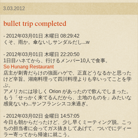
3.03.2012
bullet trip completed
- 2012年03月01日 木曜日 08:29:42
くそ、雨か。傘ないしサンダルだし...w
- 2012年03月01日 木曜日 22:20:50
1日目ハネてから、行けるメンバー10人で食事。
So Hunang Restaurant
店主が刺青だらけの強面ハゲで、正直どうなるかと思った
けど辛旨。湖南料理って四川料理よりも辛いってことを学
ぶ。
アメリカには珍しく Orion があったので飲んでしまった。
もう「せっかく来てるんだから、土地のものを」みたいな
感覚ないわ...サンフランシスコ来過ぎ。
- 2012年03月02日 金曜日 14:57:05
今日も朝からだったけど、少し早くミーティング脱。こっ
ちの担当者に会ってガス抜きしてあげて、ついでにディー
ラー寄ってから帰途に就こう。