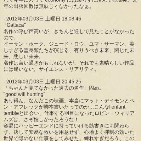
年の出張回数は無駄じゃなかったなぁ。
- 2012年03月03日 土曜日 18:08:46
"Gattaca"
名作の呼び声高いが、きちんと通しで見たことがなかった
ので。
イーサン・ホーク、ジュード・ロウ、ユマ・サーマン。美
しすぎる霊長類たちが演じる、有りうべき未来、閉じた未
来、悲しい未来。
名作は言い過ぎかもしれないが、それでも素晴らしい作品
には違いない。サイエンス・リアリティ。
- 2012年03月03日 土曜日 20:45:25
「ちゃんと見てなかった過去の名作」固め。
"good will hunting"
あり得ん、なんだこの映画。本当にマット・デイモンとベ
ン・アフレックが脚本書いたってのか…こんなl'enfant
terribleと出会い、仕事する羽目になったロビン・ウィリア
ムズは、さぞ嬉しかったろうな！
容易にハッピーエンドに持っていける筋書きにも関わら
ず、決して安易な救いを用意せず、心地よく抑制の効いた
世界で隙のない仕事をしてみせた。練れすぎだろう、この