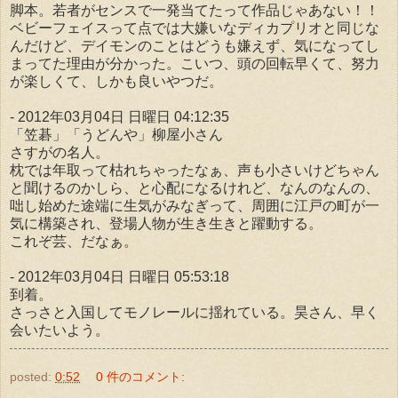
脚本。若者がセンスで一発当てたって作品じゃあない！！
ベビーフェイスって点では大嫌いなディカプリオと同じな
んだけど、デイモンのことはどうも嫌えず、気になってし
まってた理由が分かった。こいつ、頭の回転早くて、努力
が楽しくて、しかも良いやつだ。
- 2012年03月04日 日曜日 04:12:35
「笠碁」「うどんや」柳屋小さん
さすがの名人。
枕では年取って枯れちゃったなぁ、声も小さいけどちゃん
と聞けるのかしら、と心配になるけれど、なんのなんの、
咄し始めた途端に生気がみなぎって、周囲に江戸の町が一
気に構築され、登場人物が生き生きと躍動する。
これぞ芸、だなぁ。
- 2012年03月04日 日曜日 05:53:18
到着。
さっさと入国してモノレールに揺れている。昊さん、早く
会いたいよう。
posted:
0:52
0 件のコメント: