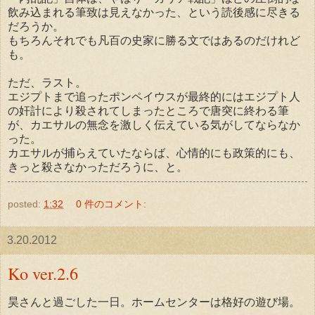
飲み込まれる筆致は見えなかった、という読後感に尽きる
だろうか。
もちろんそれでも凡百の史家に勝る文ではあるのだけれど
も。
ただ、ラスト。
エジプトまで追ったポンペイウスが最終的にはエジプト人
の奸計により殺されてしまったところで唐突に終わる筆
が、カエサルの無念を激しく伝えている気がしてならなか
った。
カエサルが捕らえていたならば、心情的にも政策的にも、
きっと殺さなかっただろうに、と。
posted:
1:32
0 件のコメント:
3.20.2012
Ko ver.2.6
昊さんと過ごした一日。ホームセンターは格好の遊び場。