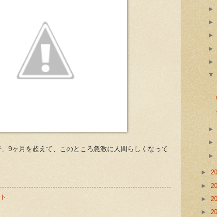
で、9ヶ月を超えて、このところ急激に人間らしくなって
。
►
2
►
2
ト:
►
2
►
2