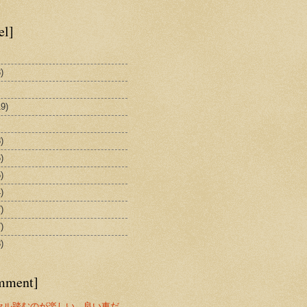
el]
)
19)
)
)
)
)
)
)
)
mment]
セル踏むのが楽しい、良い車だ