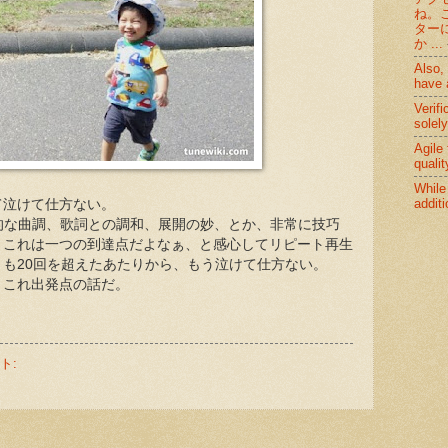
ね。
ター
か ...
Also,
have a
Verifi
solely
Agile
qualit
While
additi
て泣けて仕方ない。
e 回帰的な曲調、歌詞との調和、展開の妙、とか、非常に技巧
、これは一つの到達点だよなぁ、と感心してリピート再生
も20回を超えたあたりから、もう泣けて仕方ない。
、これ出発点の話だ。
ト: