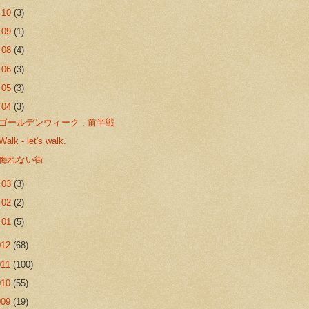
►
10
(3)
►
09
(1)
►
08
(4)
►
06
(3)
►
05
(3)
▼
04
(3)
ゴールデンウィーク : 前半戦
Walk - let's walk.
侮れない街
►
03
(3)
►
02
(2)
►
01
(5)
012
(68)
011
(100)
010
(55)
009
(19)