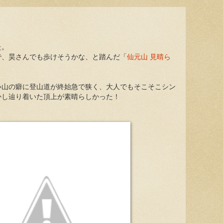
た。
で、昊さんでも歩けそうかな、と踏んだ「
仙元山 見晴ら
い山の癖に登山道が終始急で狭く、大人でもそこそこシン
かし辿り着いた頂上が素晴らしかった！