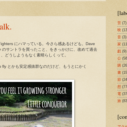
[lab
alk.
営
(7)
映
(13
音
(3)
Fighters にハマっている。今さら感あるけども。Dave
家
(1
nd City のサントラを買ったこと、をきっかけに、改めて過去
戯
(9)
と、どうしようもなく素晴らしくって。
公
(58
購
(26
 to fly とかも安定感抜群なのだけど、もうとにかく
書
(15
節
(24
想
(77
電
(37
旅
(83
[co
アク