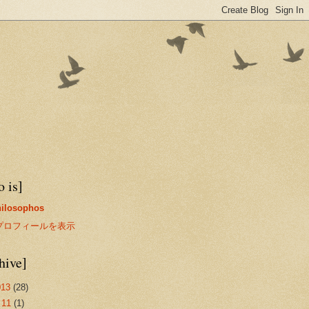
 is]
hilosophos
プロフィールを表示
hive]
013
(28)
►
11
(1)