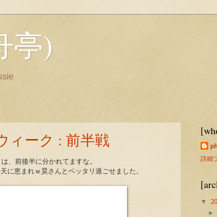
舟亭)
ssie
[who
ィーク : 前半戦
p
詳細
クは、前後半に分かれてますな。
.好天に恵まれｗ昊さんとベッタリ過ごせました。
[arc
▼
2