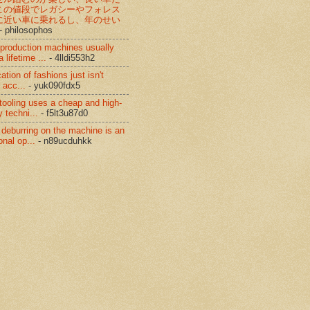
この値段でレガシーやフォレス
に近い車に乗れるし、年のせい
- philosophos
 production machines usually
 lifetime ...
- 4lldi553h2
cation of fashions just isn't
 acc...
- yuk090fdx5
 tooling uses a cheap and high-
y techni...
- f5lt3u87d0
 deburring on the machine is an
onal op...
- n89ucduhkk