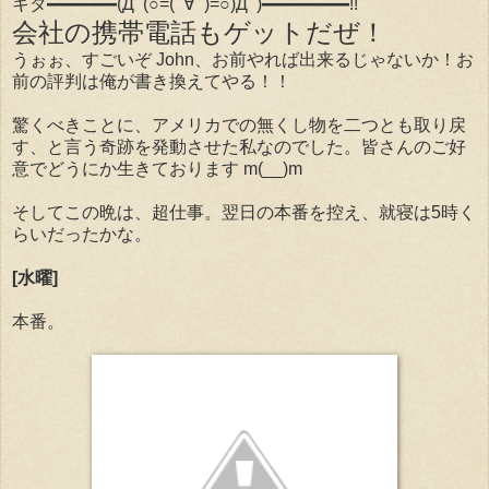
キタ━━━━(Дﾟ(○=(ﾟ∀ﾟ)=○)Дﾟ)━━━━━!!
会社の携帯電話もゲットだぜ！
うぉぉ、すごいぞ John、お前やれば出来るじゃないか！お
前の評判は俺が書き換えてやる！！
驚くべきことに、アメリカでの無くし物を二つとも取り戻
す、と言う奇跡を発動させた私なのでした。皆さんのご好
意でどうにか生きております m(__)m
そしてこの晩は、超仕事。翌日の本番を控え、就寝は5時く
らいだったかな。
[水曜]
本番。