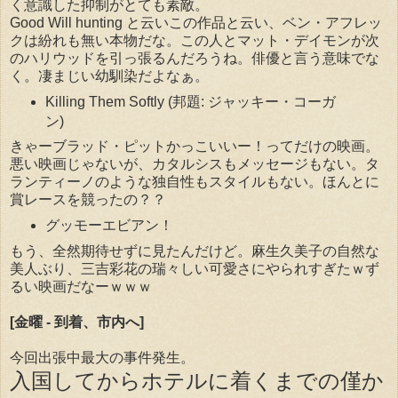
く意識した抑制がとても素敵。
Good Will hunting と云いこの作品と云い、ベン・アフレッ
クは紛れも無い本物だな。この人とマット・デイモンが次
のハリウッドを引っ張るんだろうね。俳優と言う意味でな
く。凄まじい幼馴染だよなぁ。
Killing Them Softly (邦題: ジャッキー・コーガ
ン)
きゃーブラッド・ピットかっこいいー！ってだけの映画。
悪い映画じゃないが、カタルシスもメッセージもない。タ
ランティーノのような独自性もスタイルもない。ほんとに
賞レースを競ったの？？
グッモーエビアン！
もう、全然期待せずに見たんだけど。麻生久美子の自然な
美人ぶり、三吉彩花の瑞々しい可愛さにやられすぎたｗず
るい映画だなーｗｗｗ
[金曜 - 到着、市内へ]
今回出張中最大の事件発生。
入国してからホテルに着くまでの僅か