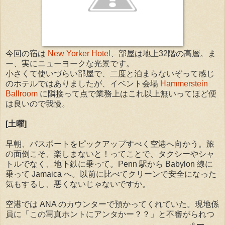
今回の宿は
New Yorker Hotel
、部屋は地上32階の高層。ま
ー、実にニューヨークな光景です。
小さくて使いづらい部屋で、二度と泊まらないぞって感じ
のホテルではありましたが、イベント会場
Hammerstein
Ballroom
に隣接って点で業務上はこれ以上無いってほど便
は良いので我慢。
[土曜]
早朝、パスポートをピックアップすべく空港へ向かう。旅
の面倒こそ、楽しまないと！ってことで、タクシーやシャ
トルでなく、地下鉄に乗って。Penn 駅から Babylon 線に
乗って Jamaica へ。以前に比べてクリーンで安全になった
気もするし、悪くないじゃないですか。
空港では ANA のカウンターで預かってくれていた。現地係
員に「この写真ホントにアンタかー？？」と不審がられつ