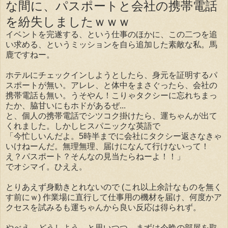
な間に、パスポートと会社の携帯電話
を紛失しましたｗｗｗ
イベントを完遂する、という仕事のほかに、この二つを追
い求める、というミッションを自ら追加した素敵な私。馬
鹿ですねー。
ホテルにチェックインしようとしたら、身元を証明するパ
スポートが無い。アレレ、と体中をまさぐったら、会社の
携帯電話も無い。うそやん！こりゃタクシーに忘れちまっ
たか、脇甘いにもホドがあるぜ...
と、個人の携帯電話でシツコク掛けたら、運ちゃんが出て
くれました。しかしヒスパニックな英語で
「今忙しいんだよ。5時半までに会社にタクシー返さなきゃ
いけねーんだ。無理無理、届けになんて行けないって！
え？パスポート？そんなの見当たらねーよ！！」
でオシマイ。ひええ。
とりあえず身動きとれないので (これ以上余計なものを無く
す前にｗ) 作業場に直行して仕事用の機材を届け、何度かア
クセスを試みるも運ちゃんから良い反応は得られず。
やべえ、どうしよう、と思いつつ、まずは今晩の部屋を取