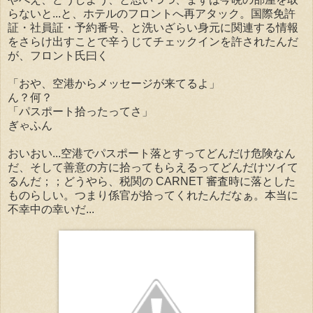
らないと...と、ホテルのフロントへ再アタック。国際免許
証・社員証・予約番号、と洗いざらい身元に関連する情報
をさらけ出すことで辛うじてチェックインを許されたんだ
が、フロント氏曰く
「おや、空港からメッセージが来てるよ」
ん？何？
「パスポート拾ったってさ」
ぎゃふん
おいおい...空港でパスポート落とすってどんだけ危険なん
だ、そして善意の方に拾ってもらえるってどんだけツイて
るんだ；；どうやら、税関の CARNET 審査時に落とした
ものらしい。つまり係官が拾ってくれたんだなぁ。本当に
不幸中の幸いだ...