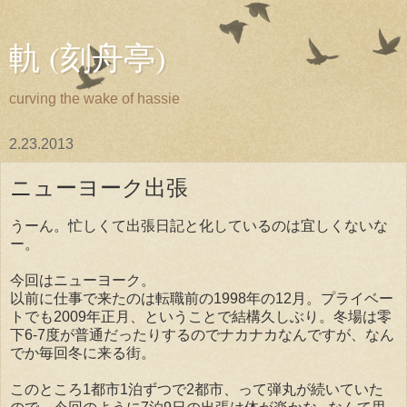
軌 (刻舟亭)
curving the wake of hassie
2.23.2013
ニューヨーク出張
うーん。忙しくて出張日記と化しているのは宜しくないな
ー。
今回はニューヨーク。
以前に仕事で来たのは転職前の1998年の12月。プライベー
トでも2009年正月、ということで結構久しぶり。冬場は零
下6-7度が普通だったりするのでナカナカなんですが、なん
でか毎回冬に来る街。
このところ1都市1泊ずつで2都市、って弾丸が続いていた