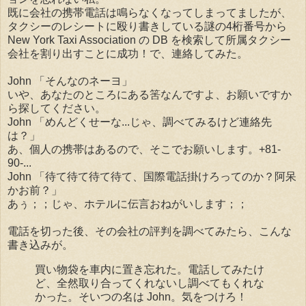
既に会社の携帯電話は鳴らなくなってしまってましたが、
タクシーのレシートに殴り書きしている謎の4桁番号から
New York Taxi Association の DB を検索して所属タクシー
会社を割り出すことに成功！で、連絡してみた。
John 「そんなのネーヨ」
いや、あなたのところにある筈なんですよ、お願いですか
ら探してください。
John 「めんどくせーな...じゃ、調べてみるけど連絡先
は？」
あ、個人の携帯はあるので、そこでお願いします。+81-
90-...
John 「待て待て待て待て、国際電話掛けろってのか？阿呆
かお前？」
あぅ；；じゃ、ホテルに伝言おねがいします；；
電話を切った後、その会社の評判を調べてみたら、こんな
書き込みが。
買い物袋を車内に置き忘れた。電話してみたけ
ど、全然取り合ってくれないし調べてもくれな
かった。そいつの名は John。気をつけろ！