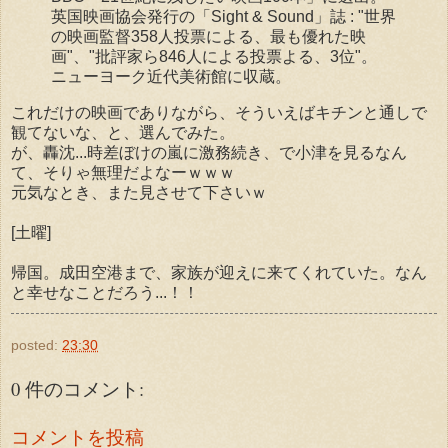
英国映画協会発行の「Sight & Sound」誌 : "世界
の映画監督358人投票による、最も優れた映
画"、"批評家ら846人による投票よる、3位"。
ニューヨーク近代美術館に収蔵。
これだけの映画でありながら、そういえばキチンと通しで
観てないな、と、選んでみた。
が、轟沈...時差ぼけの嵐に激務続き、で小津を見るなん
て、そりゃ無理だよなーｗｗｗ
元気なとき、また見させて下さいｗ
[土曜]
帰国。成田空港まで、家族が迎えに来てくれていた。なん
と幸せなことだろう...！！
posted:
23:30
0 件のコメント:
コメントを投稿