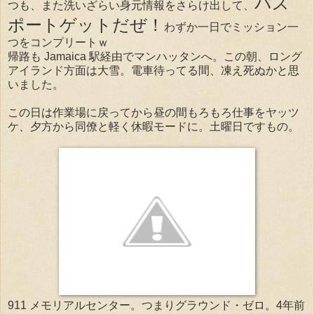
パス
つも、また洗いざらい身元情報をさらけ出して、
ポートゲットだぜ！
わずか一日でミッション一
つをコンプリートｗ
帰路も Jamaica 駅経由でマンハッタンへ。この朝、ロング
アイランド方面は大雪。電車待ってる間、凍え死ぬかと思
いました。
この日は作業場に戻ってから昼の間もろもろ仕事をヤッツ
ケ、夕方から同僚と軽く休暇モードに。土曜日ですもの。
911 メモリアルセンター。つまりグラウンド・ゼロ。4年前