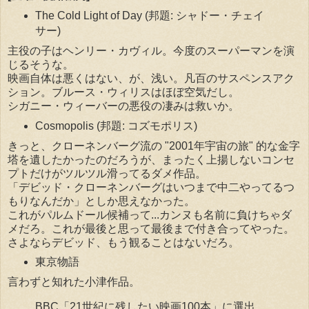
The Cold Light of Day (邦題: シャドー・チェイ
サー)
主役の子はヘンリー・カヴィル。今度のスーパーマンを演
じるそうな。
映画自体は悪くはない、が、浅い。凡百のサスペンスアク
ション。ブルース・ウィリスはほぼ空気だし。
シガニー・ウィーバーの悪役の凄みは救いか。
Cosmopolis (邦題: コズモポリス)
きっと、クローネンバーグ流の "2001年宇宙の旅" 的な金字
塔を遺したかったのだろうが、まったく上揚しないコンセ
プトだけがツルツル滑ってるダメ作品。
「デビッド・クローネンバーグはいつまで中二やってるつ
もりなんだか」としか思えなかった。
これがパルムドール候補って...カンヌも名前に負けちゃダ
メだろ。これが最後と思って最後まで付き合ってやった。
さよならデビッド、もう観ることはないだろ。
東京物語
言わずと知れた小津作品。
BBC「21世紀に残したい映画100本」に選出。