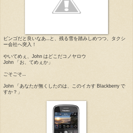
ビンゴだと良いなあ...と、残る雪を踏みしめつつ、タクシ
ー会社へ突入！
やいてめぇ、John はどこだコノヤロウ
John 「お、てめぇか」
ごそごそ...
John 「あなたが無くしたのは、このイカす Blackberry で
すか？」