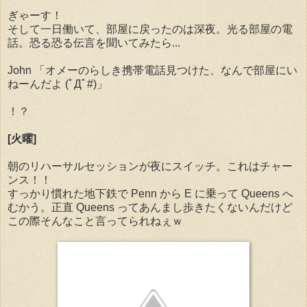
ぎゃーす！
そして一日働いて、部屋に戻ったのは深夜。光る部屋の電
話。恐る恐る伝言を聞いてみたら...
John 「オメーのらしき携帯電話見つけた、なんで部屋にい
ねーんだよ (ﾟДﾟ#)」
！？
[火曜]
朝のリハーサルセッションが夜にスイッチ。これはチャー
ンス！！
すっかり慣れた地下鉄で Penn から E に乗って Queens へ
むかう。正直 Queens ってあんまし歩きたくないんだけど
この際そんなこと言ってられねぇｗ