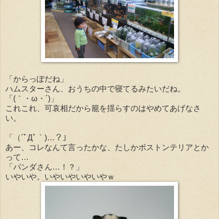
「からっぽだね」
ハムスターさん、おうちの中で寝てるみたいだね。
「(｀・ω・´)」
これこれ、可哀相だから籠を揺らすのはやめてあげなさ
い。
「（´ﾟДﾟ｀)…？」
あー、コレなんて言ったかな、たしかボストンテリアとか
って…
「パンダさん…！？」
いやいや。いやいやいやいやｗ