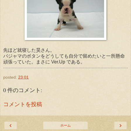
先ほど就寝した昊さん。
パジャマのボタンをどうしても自分で留めたいと一所懸命
頑張っていた。まさに Ver.Up である。
posted:
23:01
0 件のコメント:
コメントを投稿
‹
›
ホーム